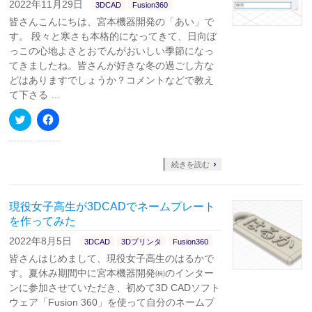
2022年11月29日
3DCAD
Fusion360
ィ
く
ン
だ
皆さんこんにちは、宮本機器開発の「あい」で
ド
さ
ウ
い
す。 段々と寒さも本格的になってきて、日向ぼ
で
(新
っこの心地よさとおでんがおいしい季節になっ
開
し
き
い
てきましたね。皆さんが好きな冬の過ごし方な
ま
ウ
す)
ィ
どはありますでしょうか？コメントなどで教え
ン
て下さる …
ド
ウ
で
ク
Facebook
開
リ
で
き
ッ
共
ま
ク
有
す)
し
す
て
る
続きを読む
Twitter
に
で
は
共
ク
有
リ
現役女子高生が3DCADでネームプレート
(新
ッ
し
ク
を作ってみた
い
し
ウ
て
2022年8月5日
3DCAD
3Dプリンタ
Fusion360
ィ
く
ン
だ
皆さんはじめまして、現役女子高生のはるかで
ド
さ
ウ
い
す。夏休み期間中に宮本機器開発㈱のインター
で
(新
ンに参加させていただき、初めて3D CADソフト
開
し
き
い
ウェア「Fusion 360」を使って自分のネームプ
ま
ウ