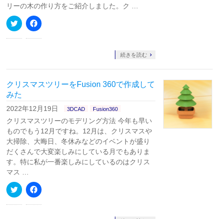
す)
ィ
リーの木の作り方をご紹介しました。ク …
ン
ド
ク
Facebook
ウ
リ
で
で
ッ
共
開
ク
有
き
し
す
ま
て
る
続きを読む
す)
Twitter
に
で
は
共
ク
有
リ
クリスマスツリーをFusion 360で作成して
(新
ッ
し
ク
みた
い
し
ウ
て
2022年12月19日
3DCAD
Fusion360
ィ
く
ン
だ
クリスマスツリーのモデリング方法 今年も早い
ド
さ
ウ
い
ものでもう12月ですね。12月は、クリスマスや
で
(新
大掃除、大晦日、冬休みなどのイベントが盛り
開
し
き
い
だくさんで大変楽しみにしている月でもありま
ま
ウ
す)
ィ
す。特に私が一番楽しみにしているのはクリス
ン
マス …
ド
ウ
で
ク
Facebook
開
リ
で
き
ッ
共
ま
ク
有
す)
し
す