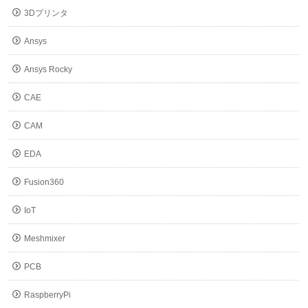
3Dプリンタ
Ansys
Ansys Rocky
CAE
CAM
EDA
Fusion360
IoT
Meshmixer
PCB
RaspberryPi