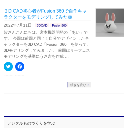
で
は
共
ク
有
リ
３D CAD初心者がFusion 360で自作キャ
(新
ッ
し
ク
ラクターをモデリングしてみた￼
い
し
ウ
て
2022年7月11日
3DCAD
Fusion360
ィ
く
ン
だ
皆さんこんにちは、宮本機器開発の「あい」で
ド
さ
ウ
い
す。 今回は前回と同じく自分でデザインしたキ
で
(新
ャラクターを3D CAD「Fusion 360」を使って、
開
し
き
い
3Dモデリングしてみました。 前回はサーフェス
ま
ウ
す)
ィ
モデリングを基準にうさ吉を作成 …
ン
ド
ク
Facebook
ウ
リ
で
で
ッ
共
開
ク
有
き
し
す
ま
て
る
続きを読む
す)
Twitter
に
で
は
共
ク
有
リ
(新
ッ
し
ク
い
し
ウ
て
ィ
く
ン
だ
デジタルものづくりを学ぶ
ド
さ