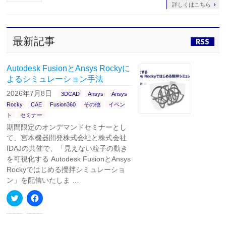
詳しくはこちら
最新記事
RSS
Autodesk FusionとAnsys Rockyに
よるシミュレーション手法
2026年7月8日
3DCAD
Ansys
Ansys
Rocky
CAE
Fusion360
その他
イベン
ト
セミナー
期間限定のオンデマンドセミナーとし
て、宮本機器開発株式会社と株式会社
IDAJの共催で、「見えない粒子の動き
を可視化する Autodesk FusionとAnsys
Rockyではじめる攪拌シミュレーショ
ン」を配信いたしま …
ク
Facebook
リ
で
ッ
共
ク
有
し
す