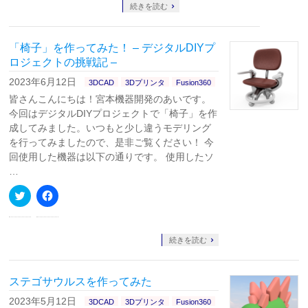
て
る
続きを読む
Twitter
に
で
は
共
ク
有
リ
「椅子」を作ってみた！ – デジタルDIYプ
(新
ッ
し
ク
ロジェクトの挑戦記 –
い
し
ウ
て
2023年6月12日
3DCAD
3Dプリンタ
Fusion360
ィ
く
ン
だ
皆さんこんにちは！宮本機器開発のあいです。
ド
さ
ウ
い
今回はデジタルDIYプロジェクトで「椅子」を作
で
(新
成してみました。いつもと少し違うモデリング
開
し
き
い
を行ってみましたので、是非ご覧ください！ 今
ま
ウ
す)
ィ
回使用した機器は以下の通りです。 使用したソ
ン
…
ド
ウ
で
ク
Facebook
開
リ
で
き
ッ
共
ま
ク
有
す)
し
す
て
る
続きを読む
Twitter
に
で
は
共
ク
有
リ
ステゴサウルスを作ってみた
(新
ッ
し
ク
い
し
2023年5月12日
3DCAD
3Dプリンタ
Fusion360