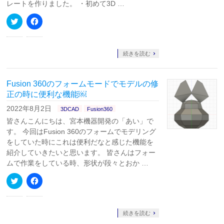
す)
ィ
レートを作りました。 ・初めて3D …
ン
ド
ク
Facebook
ウ
リ
で
で
ッ
共
開
ク
有
き
し
す
ま
て
る
続きを読む
す)
Twitter
に
で
は
共
ク
有
リ
Fusion 360のフォームモードでモデルの修
(新
ッ
し
ク
正の時に便利な機能￼
い
し
ウ
て
2022年8月2日
3DCAD
Fusion360
ィ
く
ン
だ
皆さんこんにちは、宮本機器開発の「あい」で
ド
さ
ウ
い
す。 今回はFusion 360のフォームでモデリング
で
(新
をしていた時にこれは便利だなと感じた機能を
開
し
き
い
紹介していきたいと思います。 皆さんはフォー
ま
ウ
す)
ィ
ムで作業をしている時、形状が段々とおか …
ン
ド
ク
Facebook
ウ
リ
で
で
ッ
共
開
ク
有
き
し
す
ま
て
る
続きを読む
す)
Twitter
に