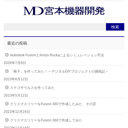
ウ
い
で
(新
開
し
き
い
ま
ウ
す)
ィ
ン
ド
ウ
で
開
き
最近の投稿
ま
す)
Autodesk FusionとAnsys Rockyによるシミュレーション手法
2026年7月8日
「椅子」を作ってみた！ – デジタルDIYプロジェクトの挑戦記 –
2023年6月12日
ステゴサウルスを作ってみた
2023年5月12日
クリスマスツリーをFusion 360で作成したみた その②
2022年12月24日
クリスマスツリーをFusion 360で作成してみた