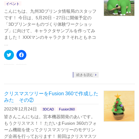
ウ
て
イベント
ィ
く
ン
だ
こんにちは、九州3Dプリンタ情報局のスタッフ
ド
さ
ウ
い
です！ 今日は、5月20日・27日に開催予定の
で
(新
「3Dプリンターものづくり体験ワークショッ
開
し
き
い
プ」に向けて、キャラクタサンプルを作ってみ
ま
ウ
す)
ィ
ました！ XXXマンのキャラクタ？それともネコ
ン
…
ド
ウ
で
ク
Facebook
開
リ
で
き
ッ
共
ま
ク
有
す)
し
す
て
る
続きを読む
Twitter
に
で
は
共
ク
有
リ
クリスマスツリーをFusion 360で作成した
(新
ッ
し
ク
みた その②
い
し
ウ
て
2022年12月24日
3DCAD
Fusion360
ィ
く
ン
だ
皆さんこんにちは。宮本機器開発のあいです。
ド
さ
ウ
い
もうクリスマス！！ ただいまFusion 360のフォ
で
(新
ーム機能を使ってクリスマスツリーのモデリン
開
し
き
い
グ企画を行っております！ 前回はクリスマスツ
ま
ウ