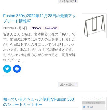
て
る
続きを読む
Twitter
に
で
は
共
ク
有
リ
Fusion 360の2022年11月28日の最新アッ
(新
ッ
し
ク
プデート情報￼
い
し
ウ
て
2022年12月6日
3DCAD
Fusion360
ィ
く
ン
だ
皆さんこんにちは。宮本機器開発の「あい」で
ド
さ
ウ
い
す。前回の記事ではおでんの話を少ししました
で
(新
が、今回はおでんの具について少し話したいと
開
し
き
い
思います。私はおでんの具では卵が好きです。
ま
ウ
す)
ィ
おでんのつゆを飲みながら食べると、黄身が解
ン
れてグッと …
ド
ウ
で
ク
Facebook
開
リ
で
き
ッ
共
ま
ク
有
す)
し
す
て
る
続きを読む
Twitter
に
で
は
共
ク
有
リ
知っているとちょっと便利なFusion 360
(新
ッ
し
ク
のショートカットキー
い
し
ウ
て