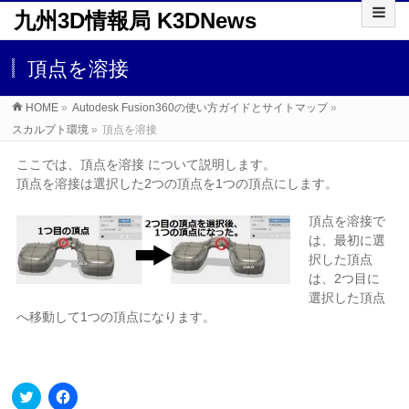
九州3D情報局 K3DNews
頂点を溶接
HOME
»
Autodesk Fusion360の使い方ガイドとサイトマップ
»
スカルプト環境
»
頂点を溶接
ここでは、頂点を溶接 について説明します。
頂点を溶接は選択した2つの頂点を1つの頂点にします。
頂
点を溶接で
は、最初に選
択した頂点
は、2つ目に
選択した頂点
へ移動して1つの頂点になります。
ク
Facebook
リ
で