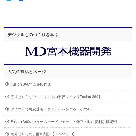
ッ
共
ク
有
し
す
て
る
Twitter
に
で
は
共
ク
有
リ
(新
ッ
デジタルものづくりを学ぶ
し
ク
い
し
ウ
て
ィ
く
ン
だ
ド
さ
ウ
い
で
(新
開
し
人気の投稿とページ
き
い
ま
ウ
す)
ィ
Fusion 360で回路図作成
ン
ド
ウ
意外と知らないフィレットの半径タイプ【Fusion 360】
で
開
き
ま
タイマICで可変速モータドライバを作る（その4）
す)
Fusion 360のフォームモードでモデルの修正の時に便利な機能￼
意外と知らない面を削除【Fusion 360】