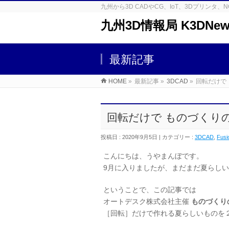
九州から3D CADやCG、IoT、3Dプリン
九州3D情報局 K3DNew
最新記事
HOME
»
最新記事 »
3DCAD
»
回転だけで
回転だけで ものづくり
投稿日 : 2020年9月5日 | カテゴリー :
3DCAD
,
Fusi
こんにちは、うやまんぼです。
9月に入りましたが、まだまだ夏らし
ということで、この記事では
オートデスク株式会社主催
ものづくり
［回転］だけで作れる夏らしいものを