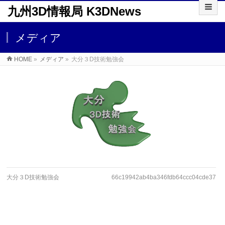
九州3D情報局 K3DNews
メディア
HOME
»
メディア
»
大分３D技術勉強会
大分３D技術勉強会
66c19942ab4ba346fdb64ccc04cde373